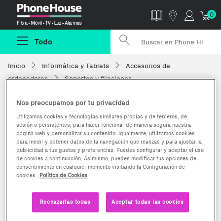
Phonehouse
0
Todo
Inicio
Informática y Tablets
Accesorios de
ordenadores
Soportes y fijaciones
Nos preocupamos por tu privacidad
Utilizamos cookies y tecnologías similares propias y de terceros, de
sesión o persistentes, para hacer funcionar de manera segura nuestra
página web y personalizar su contenido. Igualmente, utilizamos cookies
para medir y obtener datos de la navegación que realizas y para ajustar la
publicidad a tus gustos y preferencias. Puedes configurar y aceptar el uso
de cookies a continuación. Asimismo, puedes modificar tus opciones de
consentimiento en cualquier momento visitando la Configuración de
cookies
Política de Cookies
Rechazarlas todas
Aceptar todas las cookies