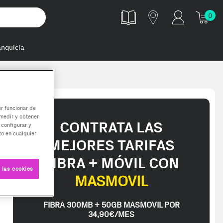
0
anquicia
er funcionar de
medir y obtener
CONTRATA LAS
 configurar y
o en cualquier
MEJORES TARIFAS
FIBRA + MÓVIL CON
 las cookies
MASMOVIL
FIBRA 300MB + 50GB MASMOVIL POR
34,90€/MES