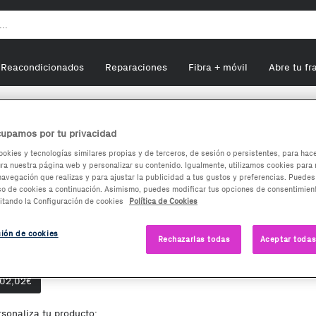
Reacondicionados
Reparaciones
Fibra + móvil
Abre tu fr
atches
Sony Smartwatch 3
upamos por tu privacidad
ookies y tecnologías similares propias y de terceros, de sesión o persistentes, para hac
a nuestra página web y personalizar su contenido. Igualmente, utilizamos cookies para 
ony Smartwatch 3
navegación que realizas y para ajustar la publicidad a tus gustos y preferencias. Puedes
so de cookies a continuación. Asimismo, puedes modificar tus opciones de consentimient
itando la Configuración de cookies
Política de Cookies
102,02
€
ción de cookies
Rechazarlas todas
Aceptar todas
ciones de compra:
Nuevo
102,02
€
rsonaliza tu producto: