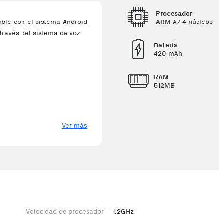
Procesador
ARM A7 4 núcleos
ble con el sistema Android
 través del sistema de voz.
Batería
420 mAh
RAM
512MB
Ver más
mo dispositivo (como mail,
Velocidad de procesador
1.2GHz