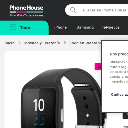
Phonehouse
Todo
iPhone
Samsung
reNuevos
Inicio
Móviles y Telefonía
Todo en Wearables
Smartw
Nos preoc
Utilizamos c
Coste + 1€
manera segur
S
datos de la 
aceptar el u
momento vis
Configura
Op
Pe