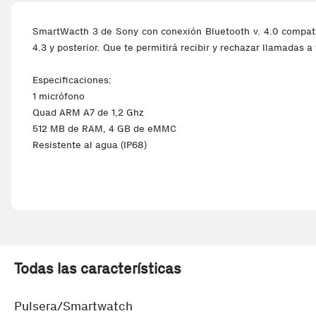
SmartWacth 3 de Sony con conexión Bluetooth v. 4.0 compati
4.3 y posterior. Que te permitirá recibir y rechazar llamadas a
Especificaciones:
1 micrófono
Quad ARM A7 de 1,2 Ghz
512 MB de RAM, 4 GB de eMMC
Resistente al agua (IP68)
NOTIFICACIONES:
Recibe notificaciones que además podrán leerse en el mis
sms..) y permite contestar desde el propio dispositivo.
Todas las características
Pulsera/Smartwatch