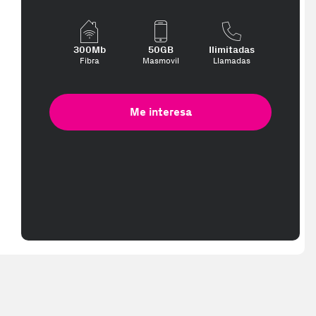
e interese, con los mejores precios. Gracias a nuestros vendedores 
300Mb
50GB
Ilimitadas
Fibra
Masmovil
Llamadas
Me interesa