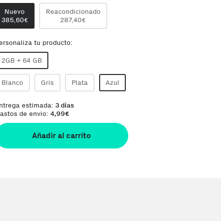
Te damos la oportunidad de elegir lo que más t
Nuevo
Reacondicionado
385,60
287,40
€
€
ersonaliza tu producto:
2GB + 64 GB
Blanco
Gris
Plata
Azul
ntrega estimada:
3 días
astos de envio:
4,99
€
Añadir al carrito