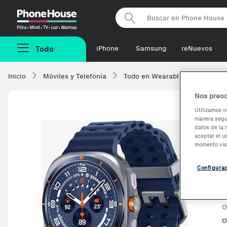
Phonehouse
Todo
iPhone
Samsung
reNuevos
Inicio
Móviles y Telefonía
Todo en Wearables
Smartw
Nos preoc
Utilizamos c
manera segur
datos de la 
aceptar el u
momento vis
Configura
V
O
O