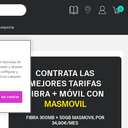
0
anquicia
er funcionar de
medir y obtener
CONTRATA LAS
 configurar y
o en cualquier
MEJORES TARIFAS
FIBRA + MÓVIL CON
 las cookies
MASMOVIL
FIBRA 300MB + 50GB MASMOVIL POR
34,90€/MES