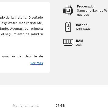
Procesador
Samsung Exynos W
núcleos
o de la historia. Diseñado
alaxy Watch más resistente,
Batería
titanio. Además, por primera
590 mAh
 el seguimiento de salud Si
RAM
2GB
s amantes del deporte de
materiales más resistentes,
Ver más
r tu mejor compañero en los
deportistas entienden la
 de un duro entrenamiento,
 análisis del sueño y para
Memoria Interna
64 GB