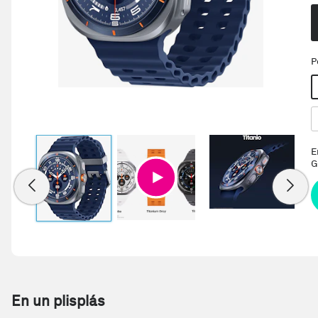
P
E
G
En un plisplás