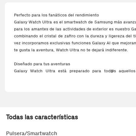
Perfecto para los fanáticos del rendimiento
Galaxy Watch Ultra es el smartwatch de Samsung más avanzad
para los amantes de las actividades de exterior es nuestro G
combinando el cristal de zafiro con la dureza y ligereza del 
vez incorporamos exclusivas funciones Galaxy AI que mejoran
te gusta la aventura, Watch Ultra no te dejará indiferente.
Diseñado para tus aventuras
Galaxy Watch Ultra está preparado para tod@s aquello
exteriores que solo se conforman con lo mejor Gracias a los 
soportará todo tipo de actividades y está preparado para se
entornos más hostiles.
Mejora tu descando con AI
Descansar correctamente marca la diferencia Todos los 
Todas las características
importancia de un buen descanso para recuperarse después
por eso Galaxy Watch Ultra integra AI para mejorar nuestro
Pulsera/Smartwatch
ofrecernos mejores recomendaciones para el día a día.