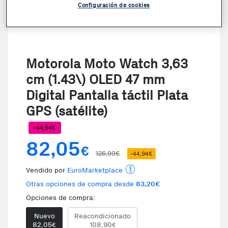
Configuración de cookies
Motorola Moto Watch 3,63
cm (1.43\) OLED 47 mm
Digital Pantalla táctil Plata
GPS (satélite)
-44,94€
82,05
€
126,99€
-44,94€
Vendido por
EuroMarketplace
Otras opciones de compra desde
83,20€
Opciones de compra:
Nuevo
Reacondicionado
82,05
108,90
€
€