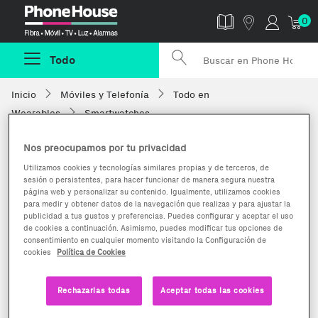
Phonehouse
0
Todo
Inicio
Móviles y Telefonía
Todo en
Wearables
Smartwatches
Nos preocupamos por tu privacidad
Utilizamos cookies y tecnologías similares propias y de terceros, de
sesión o persistentes, para hacer funcionar de manera segura nuestra
página web y personalizar su contenido. Igualmente, utilizamos cookies
para medir y obtener datos de la navegación que realizas y para ajustar la
publicidad a tus gustos y preferencias. Puedes configurar y aceptar el uso
de cookies a continuación. Asimismo, puedes modificar tus opciones de
consentimiento en cualquier momento visitando la Configuración de
cookies
Política de Cookies
Rechazarlas todas
Aceptar todas las cookies