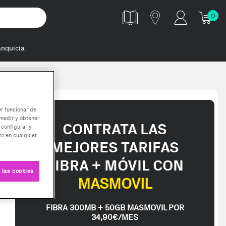
0
anquicia
er funcionar de
medir y obtener
CONTRATA LAS
 configurar y
o en cualquier
MEJORES TARIFAS
FIBRA + MÓVIL CON
 las cookies
MASMOVIL
FIBRA 300MB + 50GB MASMOVIL POR
34,90€/MES