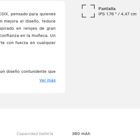
Pantalla
IPS 1.76 " / 4,47 cm
KSIX, pensado para quienes
n mejora el diseño, reduce
spirado en relojes de gran
 confianza en la muñeca. Un
rte con fuerza en cualquier
 un diseño contundente que
a afinado para ofrecer una
Ver más
da y bien definida. La caja
 botones laterales grandes
a gruesa aporta una sujeción
encia visual envolvente. Su
Capacidad batería
380 mAh
aciones y gráficos de forma