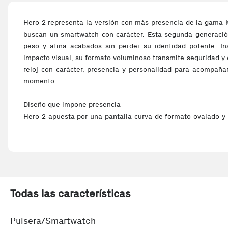
Hero 2 representa la versión con más presencia de la gama 
buscan un smartwatch con carácter. Esta segunda generació
peso y afina acabados sin perder su identidad potente. In
impacto visual, su formato voluminoso transmite seguridad y
reloj con carácter, presencia y personalidad para acompaña
momento.
Diseño que impone presencia
Hero 2 apuesta por una pantalla curva de formato ovalado y
se hace notar desde el primer vistazo. La estructura se h
sensación más limpia y actual, manteniendo una estética sóli
de aleación de zinc transmite robustez, mientras que los
facilitan el uso incluso en movimiento. La correa de silicon
firme, cómoda y estable en movimiento.
Todas las características
Pantalla curva, lectura cómoda
La pantalla IPS curva multitáctil de 1,76” ofrece una experi
Pulsera/Smartwatch
resolución de 320 × 385 px permite consultar datos, notific