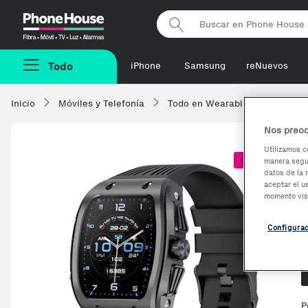
Phonehouse
Todo
iPhone
Samsung
reNuevos
Inicio
Móviles y Telefonía
Todo en Wearables
Smartw
Nos preoc
Utilizamos c
Coste + 1€
manera segur
datos de la 
aceptar el u
momento vis
Configura
O
P