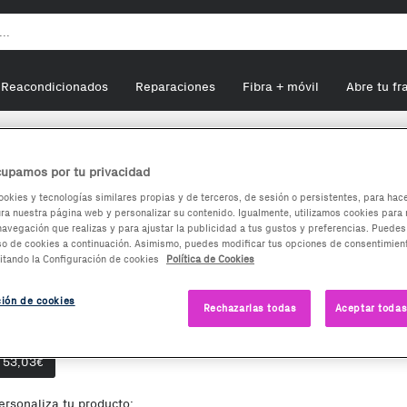
Reacondicionados
Reparaciones
Fibra + móvil
Abre tu fr
atches
Ksix Hero 2
upamos por tu privacidad
ookies y tecnologías similares propias y de terceros, de sesión o persistentes, para hac
a nuestra página web y personalizar su contenido. Igualmente, utilizamos cookies para 
Ksix Hero 2
navegación que realizas y para ajustar la publicidad a tus gustos y preferencias. Puedes
so de cookies a continuación. Asimismo, puedes modificar tus opciones de consentimient
itando la Configuración de cookies
Política de Cookies
53,03
€
ción de cookies
Rechazarlas todas
Aceptar todas
pciones de compra:
Nuevo
53,03
€
ersonaliza tu producto: