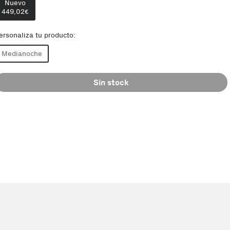
Nuevo
449,02
€
ersonaliza tu producto:
Medianoche
Sin stock