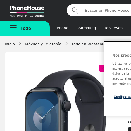
Phonehouse
Todo
iPhone
Samsung
reNuevos
Inicio
Móviles y Telefonía
Todo en Wearables
Smartw
Nos preoc
Utilizamos c
Coste + 1€
manera segur
datos de la 
aceptar el u
momento vis
Configura
O