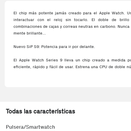
El chip más potente jamás creado para el Apple Watch. 
interactuar con el reloj sin tocarlo. El doble de brill
combinaciones de cajas y correas neutras en carbono. Nunca
mente brillante...
Nuevo SiP S9: Potencia para ir por delante.
El Apple Watch Series 9 lleva un chip creado a medida p
eficiente, rápido y fácil de usar. Estrena una CPU de doble 
transistores, un 60% más que el S8. También un Neural Eng
procesa las tareas de aprendizaje automático hasta el dobl
complicado que suene, hace posible que disfrutar de las n
simple: como el gesto de doble toque.
Nuevo gesto: Magia en tus dedos.
Todas las características
Los gestos te permiten sacarle aún más partido al Apple Wa
Pulsera/Smartwatch
índice dos veces para hacer cosas como responder una llamad