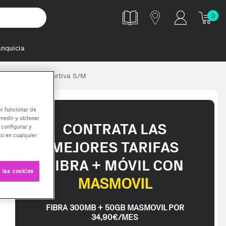
0
anquicia
he y correa deportiva S/M
er funcionar de
medir y obtener
CONTRATA LAS
 configurar y
o en cualquier
MEJORES TARIFAS
FIBRA + MÓVIL CON
 las cookies
MASMOVIL
FIBRA 300MB + 50GB MASMOVIL POR
34,90€/MES