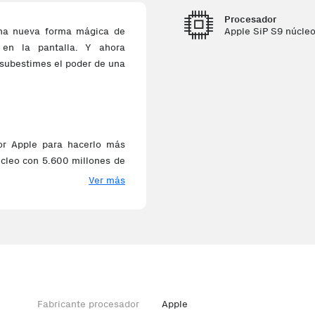
Procesador
Apple SiP S9 núcle
Una nueva forma mágica de
o en la pantalla. Y ahora
 subestimes el poder de una
or Apple para hacerlo más
núcleo con 5.600 millones de
ine de cuatro núcleos, que
Ver más
e de rápido. Todo esto, por
uevas prestaciones sea muy
tch. Toca el pulgar con el
Fabricante procesador
Apple
a, abrir una notificación y