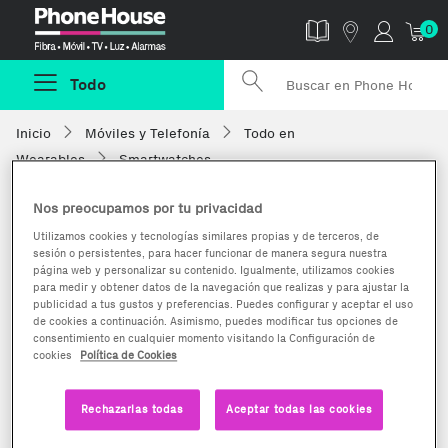
Phonehouse
0
Todo
Inicio
Móviles y Telefonía
Todo en
Wearables
Smartwatches
Nos preocupamos por tu privacidad
Utilizamos cookies y tecnologías similares propias y de terceros, de
sesión o persistentes, para hacer funcionar de manera segura nuestra
página web y personalizar su contenido. Igualmente, utilizamos cookies
para medir y obtener datos de la navegación que realizas y para ajustar la
publicidad a tus gustos y preferencias. Puedes configurar y aceptar el uso
de cookies a continuación. Asimismo, puedes modificar tus opciones de
consentimiento en cualquier momento visitando la Configuración de
cookies
Política de Cookies
Rechazarlas todas
Aceptar todas las cookies