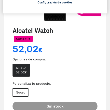
Configuración de cookies
VER VIDEO
Alcatel Watch
Coste + 1€
52,02
€
Opciones de compra:
Nuevo
52,02
€
Personaliza tu producto:
Negro
Sin stock