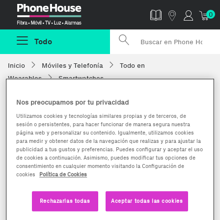
Phonehouse
0
Todo
Inicio
Móviles y Telefonía
Todo en
Wearables
Smartwatches
Nos preocupamos por tu privacidad
Utilizamos cookies y tecnologías similares propias y de terceros, de
sesión o persistentes, para hacer funcionar de manera segura nuestra
página web y personalizar su contenido. Igualmente, utilizamos cookies
para medir y obtener datos de la navegación que realizas y para ajustar la
publicidad a tus gustos y preferencias. Puedes configurar y aceptar el uso
de cookies a continuación. Asimismo, puedes modificar tus opciones de
consentimiento en cualquier momento visitando la Configuración de
cookies
Política de Cookies
Rechazarlas todas
Aceptar todas las cookies