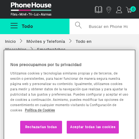
Phonehouse
0
Todo
Inicio
Móviles y Telefonía
Todo en
Wearables
Smartwatches
Nos preocupamos por tu privacidad
Utilizamos cookies y tecnologías similares propias y de terceros, de
sesión o persistentes, para hacer funcionar de manera segura nuestra
página web y personalizar su contenido. Igualmente, utilizamos cookies
para medir y obtener datos de la navegación que realizas y para ajustar la
publicidad a tus gustos y preferencias. Puedes configurar y aceptar el uso
de cookies a continuación. Asimismo, puedes modificar tus opciones de
consentimiento en cualquier momento visitando la Configuración de
cookies
Política de Cookies
Rechazarlas todas
Aceptar todas las cookies