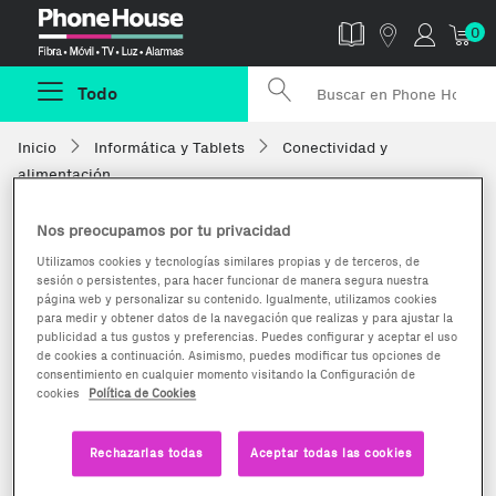
Phonehouse
0
Todo
Inicio
Informática y Tablets
Conectividad y
alimentación
Nos preocupamos por tu privacidad
Utilizamos cookies y tecnologías similares propias y de terceros, de
sesión o persistentes, para hacer funcionar de manera segura nuestra
página web y personalizar su contenido. Igualmente, utilizamos cookies
para medir y obtener datos de la navegación que realizas y para ajustar la
publicidad a tus gustos y preferencias. Puedes configurar y aceptar el uso
de cookies a continuación. Asimismo, puedes modificar tus opciones de
consentimiento en cualquier momento visitando la Configuración de
cookies
Política de Cookies
Rechazarlas todas
Aceptar todas las cookies