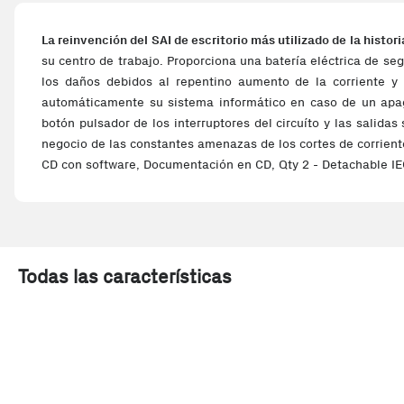
La reinvención del SAI de escritorio más utilizado de la histor
su centro de trabajo. Proporciona una batería eléctrica de s
los daños debidos al repentino aumento de la corriente y a
automáticamente su sistema informático en caso de un apagó
botón pulsador de los interruptores del circuíto y las salid
negocio de las constantes amenazas de los cortes de corriente
CD con software, Documentación en CD, Qty 2 - Detachable IEC
Todas las características