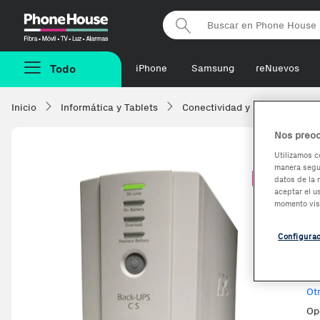
Phonehouse
Todo
iPhone
Samsung
reNuevos
Inicio
Informática y Tablets
Conectividad y alimentación
Nos preoc
Utilizamos c
manera segur
A
-1,96%
datos de la 
aceptar el u
d
momento vis
Configura
Ve
Ot
Op