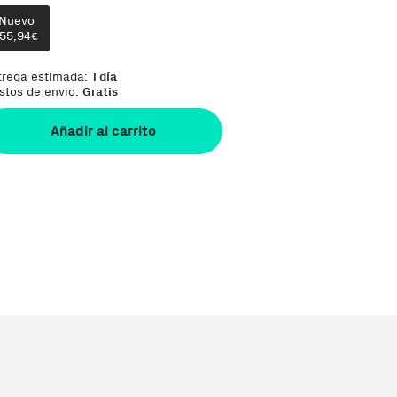
Te damos la oportunidad de elegir lo que más 
Nuevo
155,94
€
trega estimada:
1 día
stos de envio:
Gratis
Añadir al carrito