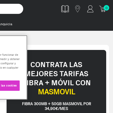
0
anquicia
er funcionar de
medir y obtener
CONTRATA LAS
 configurar y
o en cualquier
MEJORES TARIFAS
FIBRA + MÓVIL CON
 las cookies
MASMOVIL
FIBRA 300MB + 50GB MASMOVIL POR
34,90€/MES