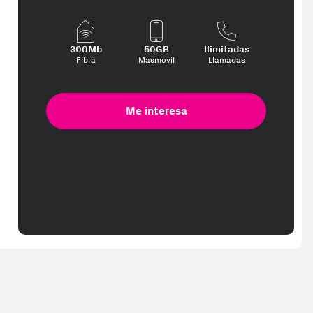
te interese, con los mejores precios. Gracias a nuestros vendedores 
300Mb
50GB
Ilimitadas
Fibra
Masmovil
Llamadas
Me interesa