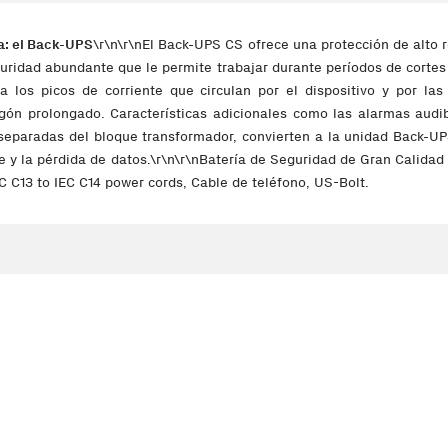
ia: el Back-UPS
\r\n\r\nEl Back-UPS CS ofrece una protección de alto 
eguridad abundante que le permite trabajar durante períodos de corte
 los picos de corriente que circulan por el dispositivo y por las
n prolongado. Características adicionales como las alarmas audible
as separadas del bloque transformador, convierten a la unidad Back-U
 y la pérdida de datos.\r\n\r\nBatería de Seguridad de Gran Calidad 
 C13 to IEC C14 power cords, Cable de teléfono, US-Bolt.