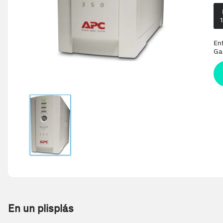
En
Ga
En un plisplás