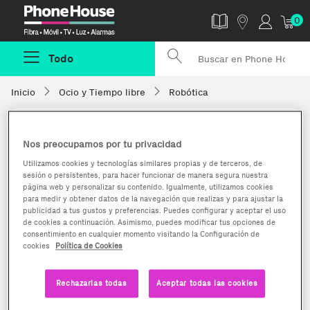
Phonehouse
0
Todo
Inicio
Ocio y Tiempo libre
Robótica
Nos preocupamos por tu privacidad
Utilizamos cookies y tecnologías similares propias y de terceros, de
sesión o persistentes, para hacer funcionar de manera segura nuestra
página web y personalizar su contenido. Igualmente, utilizamos cookies
para medir y obtener datos de la navegación que realizas y para ajustar la
publicidad a tus gustos y preferencias. Puedes configurar y aceptar el uso
de cookies a continuación. Asimismo, puedes modificar tus opciones de
consentimiento en cualquier momento visitando la Configuración de
cookies
Política de Cookies
Rechazarlas todas
Aceptar todas las cookies