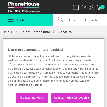
Phonehouse
0
Todo
Inicio
Ocio y Tiempo libre
Robótica
Nos preocupamos por tu privacidad
Utilizamos cookies y tecnologías similares propias y de terceros, de
sesión o persistentes, para hacer funcionar de manera segura nuestra
página web y personalizar su contenido. Igualmente, utilizamos cookies
para medir y obtener datos de la navegación que realizas y para ajustar la
publicidad a tus gustos y preferencias. Puedes configurar y aceptar el uso
de cookies a continuación. Asimismo, puedes modificar tus opciones de
consentimiento en cualquier momento visitando la Configuración de
cookies
Política de Cookies
Rechazarlas todas
Aceptar todas las cookies