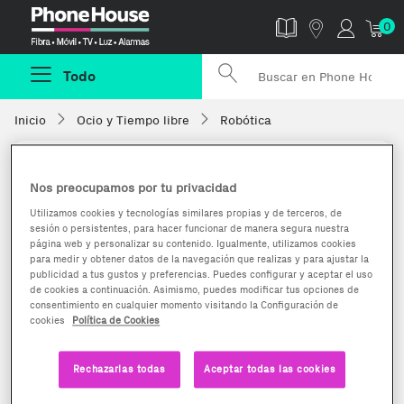
Phonehouse
0
Todo
Inicio
Ocio y Tiempo libre
Robótica
Nos preocupamos por tu privacidad
Utilizamos cookies y tecnologías similares propias y de terceros, de
sesión o persistentes, para hacer funcionar de manera segura nuestra
página web y personalizar su contenido. Igualmente, utilizamos cookies
para medir y obtener datos de la navegación que realizas y para ajustar la
publicidad a tus gustos y preferencias. Puedes configurar y aceptar el uso
de cookies a continuación. Asimismo, puedes modificar tus opciones de
consentimiento en cualquier momento visitando la Configuración de
cookies
Política de Cookies
Rechazarlas todas
Aceptar todas las cookies