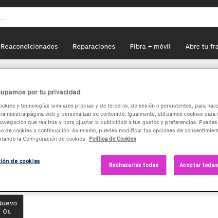
Reacondicionados
Reparaciones
Fibra + móvil
Abre tu fr
portátiles
Transcend MP330 8GB Reproductor de MP3 Blanco
upamos por tu privacidad
ookies y tecnologías similares propias y de terceros, de sesión o persistentes, para hac
a nuestra página web y personalizar su contenido. Igualmente, utilizamos cookies para 
ranscend MP330 8GB
navegación que realizas y para ajustar la publicidad a tus gustos y preferencias. Puedes
so de cookies a continuación. Asimismo, puedes modificar tus opciones de consentimient
eproductor de MP3 Blanco
itando la Configuración de cookies
Política de Cookies
0
ción de cookies
€
Rechazarlas todas
Aceptar todas
ciones de compra:
Nuevo
0
€