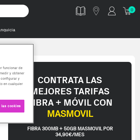
0
anquicia
er funcionar de
medir y obtener
CONTRATA LAS
 configurar y
o en cualquier
MEJORES TARIFAS
FIBRA + MÓVIL CON
 las cookies
MASMOVIL
FIBRA 300MB + 50GB MASMOVIL POR
34,90€/MES