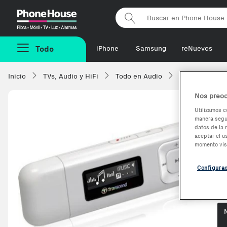
Phonehouse
Todo
iPhone
Samsung
reNuevos
Inicio
TVs, Audio y HiFi
Todo en Audio
Reproductores 
Nos preoc
Utilizamos c
manera segur
T
datos de la 
aceptar el u
R
momento vis
Configura
Op