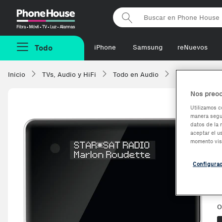
Phonehouse
Todo
iPhone
Samsung
reNuevos
Inicio
TVs, Audio y HiFi
Todo en Audio
Reproductores 
Nos preoc
Utilizamos c
manera segur
datos de la 
aceptar el u
momento vis
Configura
O