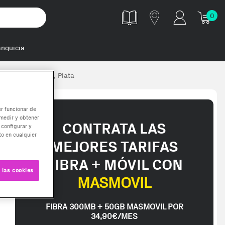
0
anquicia
 y digital Negro, Plata
er funcionar de
medir y obtener
CONTRATA LAS
 configurar y
o en cualquier
MEJORES TARIFAS
FIBRA + MÓVIL CON
 las cookies
MASMOVIL
FIBRA 300MB + 50GB MASMOVIL POR
34,90€/MES