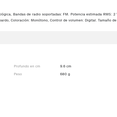
alógica, Bandas de radio soportadas: FM. Potencia estimada RMS: 2 W
s pardo, Coloración: Monótono, Control de volumen: Digital. Tamaño de 
Profundo en cm
9.6 cm
Peso
680 g