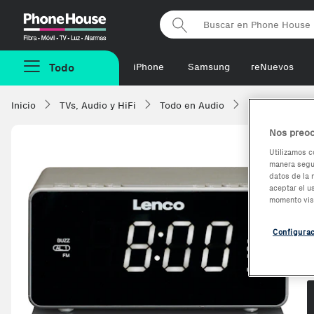
Phonehouse
Todo
iPhone
Samsung
reNuevos
Inicio
TVs, Audio y HiFi
Todo en Audio
Reproductores 
Nos preoc
Utilizamos c
manera segur
datos de la 
aceptar el u
momento vis
Configura
O