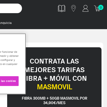
0
anquicia
er funcionar de
medir y obtener
CONTRATA LAS
 configurar y
o en cualquier
MEJORES TARIFAS
FIBRA + MÓVIL CON
 las cookies
MASMOVIL
FIBRA 300MB + 50GB MASMOVIL POR
34,90€/MES