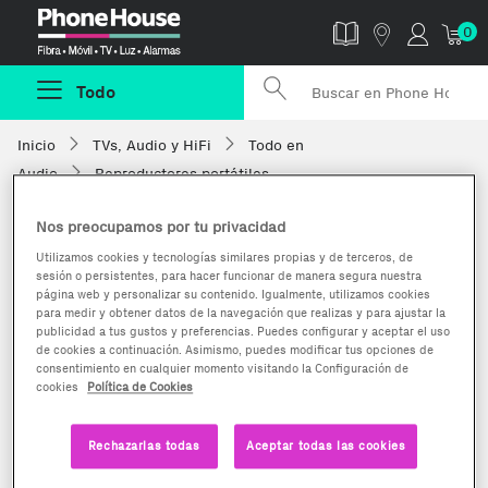
Phonehouse
0
Todo
Inicio
TVs, Audio y HiFi
Todo en
Audio
Reproductores portátiles
Nos preocupamos por tu privacidad
Utilizamos cookies y tecnologías similares propias y de terceros, de
sesión o persistentes, para hacer funcionar de manera segura nuestra
página web y personalizar su contenido. Igualmente, utilizamos cookies
para medir y obtener datos de la navegación que realizas y para ajustar la
publicidad a tus gustos y preferencias. Puedes configurar y aceptar el uso
de cookies a continuación. Asimismo, puedes modificar tus opciones de
consentimiento en cualquier momento visitando la Configuración de
cookies
Política de Cookies
Rechazarlas todas
Aceptar todas las cookies