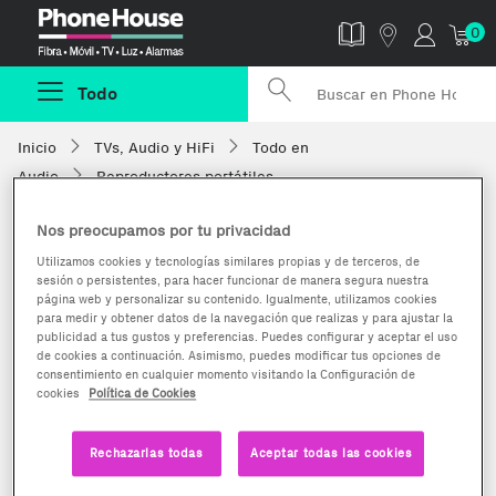
Phonehouse
0
Todo
Inicio
TVs, Audio y HiFi
Todo en
Audio
Reproductores portátiles
Nos preocupamos por tu privacidad
Utilizamos cookies y tecnologías similares propias y de terceros, de
sesión o persistentes, para hacer funcionar de manera segura nuestra
página web y personalizar su contenido. Igualmente, utilizamos cookies
para medir y obtener datos de la navegación que realizas y para ajustar la
publicidad a tus gustos y preferencias. Puedes configurar y aceptar el uso
de cookies a continuación. Asimismo, puedes modificar tus opciones de
consentimiento en cualquier momento visitando la Configuración de
cookies
Política de Cookies
Rechazarlas todas
Aceptar todas las cookies