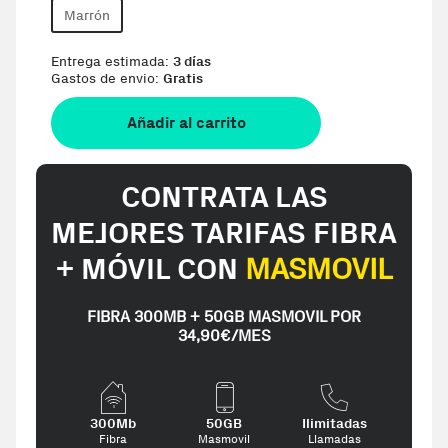
Marrón
Entrega estimada:
3 días
Gastos de envio:
Gratis
Añadir al carrito
CONTRATA LAS
MEJORES TARIFAS FIBRA
+ MÓVIL CON
MASMOVIL
FIBRA 300MB + 50GB MASMOVIL POR
34,90€/MES
300Mb
50GB
Ilimitadas
Fibra
Masmovil
Llamadas