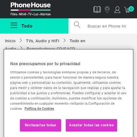
Phonehouse
0
Todo
Inicio
TVs, Audio y HiFi
Todo en
Audio
Reproductores CD/SACD
Nos preocupamos por tu privacidad
Utilizamos cookies y tecnologías similares propias y de terceros, de
sesión o persistentes, para hacer funcionar de manera segura nuestra
página web y personalizar su contenido. Igualmente, utilizamos cookies
para medir y obtener datos de la navegación que realizas y para ajustar la
publicidad a tus gustos y preferencias. Puedes configurar y aceptar el uso
de cookies a continuación. Asimismo, puedes modificar tus opciones de
consentimiento en cualquier momento visitando la Configuración de
cookies
Política de Cookies
Rechazarlas todas
Aceptar todas las cookies