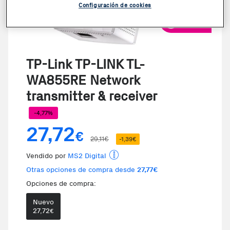
Configuración de cookies
VER VIDEO
TP-Link TP-LINK TL-
WA855RE Network
transmitter & receiver
-4,77%
27,72
€
29,11€
-1,39€
Vendido por
MS2 Digital
Otras opciones de compra desde
27,77€
Opciones de compra:
Nuevo
Te damos la oportunidad de elegi
27,72
€