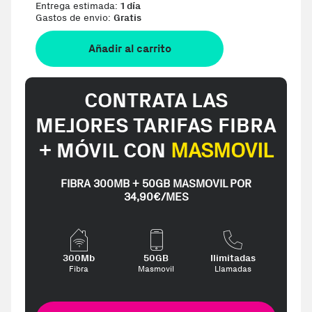
Entrega estimada:
1 día
Gastos de envio:
Gratis
Añadir al carrito
CONTRATA LAS
MEJORES TARIFAS FIBRA
+ MÓVIL CON
MASMOVIL
FIBRA 300MB + 50GB MASMOVIL POR
34,90€/MES
300Mb
50GB
Ilimitadas
Fibra
Masmovil
Llamadas