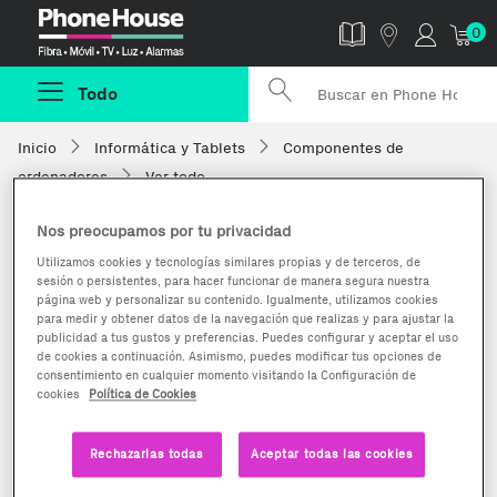
Phonehouse
0
Todo
Inicio
Informática y Tablets
Componentes de
ordenadores
Ver todo
Nos preocupamos por tu privacidad
Utilizamos cookies y tecnologías similares propias y de terceros, de
sesión o persistentes, para hacer funcionar de manera segura nuestra
página web y personalizar su contenido. Igualmente, utilizamos cookies
para medir y obtener datos de la navegación que realizas y para ajustar la
publicidad a tus gustos y preferencias. Puedes configurar y aceptar el uso
de cookies a continuación. Asimismo, puedes modificar tus opciones de
consentimiento en cualquier momento visitando la Configuración de
cookies
Política de Cookies
Rechazarlas todas
Aceptar todas las cookies