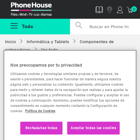
Phonehouse
0
Todo
Inicio
Informática y Tablets
Componentes de
ordenadores
Ver todo
Nos preocupamos por tu privacidad
Utilizamos cookies y tecnologías similares propias y de terceros, de
sesión o persistentes, para hacer funcionar de manera segura nuestra
página web y personalizar su contenido. Igualmente, utilizamos cookies
para medir y obtener datos de la navegación que realizas y para ajustar la
publicidad a tus gustos y preferencias. Puedes configurar y aceptar el uso
de cookies a continuación. Asimismo, puedes modificar tus opciones de
consentimiento en cualquier momento visitando la Configuración de
cookies
Política de Cookies
Rechazarlas todas
Aceptar todas las cookies