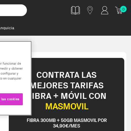
0
anquicia
er funcionar de
medir y obtener
CONTRATA LAS
 configurar y
o en cualquier
MEJORES TARIFAS
FIBRA + MÓVIL CON
 las cookies
MASMOVIL
FIBRA 300MB + 50GB MASMOVIL POR
34,90€/MES