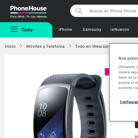
Phonehouse
Todo
iPhone
Samsung
reNuevos
Inicio
Móviles y Telefonía
Todo en Wearables
Smart
Nos preoc
Utilizamos c
Coste + 1€
manera segur
datos de la 
aceptar el u
momento vis
Configura
O
P