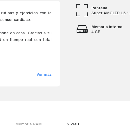
Pantalla
Super AMOLED 1.5 " 
utinas y ejercicios con la
sensor cardíaco.
Memoria interna
4 GB
tphone en casa. Gracias a su
ad en tiempo real con total
Ver más
Memoria RAM
512MB