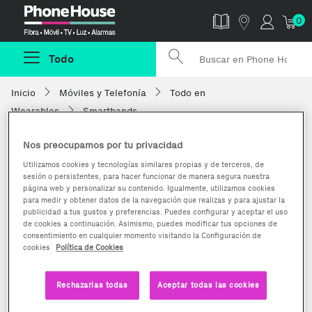
Phonehouse
0
Todo
Inicio
Móviles y Telefonía
Todo en
Wearables
Smartbands
Nos preocupamos por tu privacidad
Utilizamos cookies y tecnologías similares propias y de terceros, de
sesión o persistentes, para hacer funcionar de manera segura nuestra
página web y personalizar su contenido. Igualmente, utilizamos cookies
para medir y obtener datos de la navegación que realizas y para ajustar la
publicidad a tus gustos y preferencias. Puedes configurar y aceptar el uso
de cookies a continuación. Asimismo, puedes modificar tus opciones de
consentimiento en cualquier momento visitando la Configuración de
cookies
Política de Cookies
Rechazarlas todas
Aceptar todas las cookies