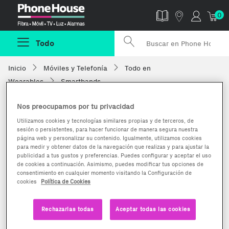
Phonehouse
0
Todo
Inicio
Móviles y Telefonía
Todo en
Wearables
Smartbands
Nos preocupamos por tu privacidad
Utilizamos cookies y tecnologías similares propias y de terceros, de
sesión o persistentes, para hacer funcionar de manera segura nuestra
página web y personalizar su contenido. Igualmente, utilizamos cookies
para medir y obtener datos de la navegación que realizas y para ajustar la
publicidad a tus gustos y preferencias. Puedes configurar y aceptar el uso
de cookies a continuación. Asimismo, puedes modificar tus opciones de
consentimiento en cualquier momento visitando la Configuración de
cookies
Política de Cookies
Rechazarlas todas
Aceptar todas las cookies