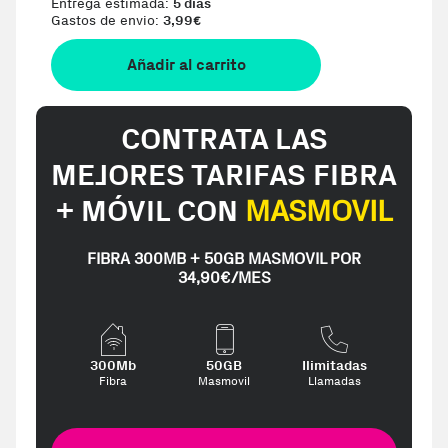
Entrega estimada:
5 días
Gastos de envio:
3,99
€
Añadir al carrito
CONTRATA LAS
MEJORES TARIFAS FIBRA
+ MÓVIL CON
MASMOVIL
FIBRA 300MB + 50GB MASMOVIL POR
34,90€/MES
300Mb
50GB
Ilimitadas
Fibra
Masmovil
Llamadas