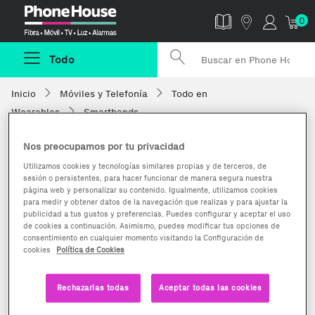
Phonehouse
0
Todo
Inicio
Móviles y Telefonía
Todo en
Wearables
Smartbands
Nos preocupamos por tu privacidad
Utilizamos cookies y tecnologías similares propias y de terceros, de
sesión o persistentes, para hacer funcionar de manera segura nuestra
página web y personalizar su contenido. Igualmente, utilizamos cookies
para medir y obtener datos de la navegación que realizas y para ajustar la
publicidad a tus gustos y preferencias. Puedes configurar y aceptar el uso
de cookies a continuación. Asimismo, puedes modificar tus opciones de
consentimiento en cualquier momento visitando la Configuración de
cookies
Política de Cookies
Rechazarlas todas
Aceptar todas las cookies