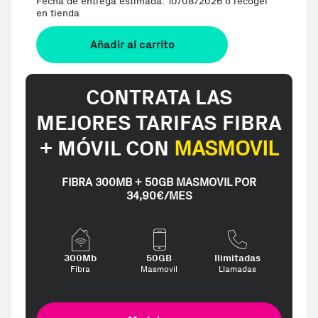
Fecha de entrega estimada: 10/08/2026 o recoger
en tienda
Añadir al carrito
CONTRATA LAS
MEJORES TARIFAS FIBRA
+ MÓVIL CON
MASMOVIL
FIBRA 300MB + 50GB MASMOVIL POR
34,90€/MES
300Mb
50GB
Ilimitadas
Fibra
Masmovil
Llamadas