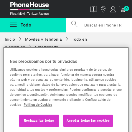
Phonehouse
0
Todo
Inicio
Móviles y Telefonía
Todo en
Wearables
Smartbands
Nos preocupamos por tu privacidad
Utilizamos cookies y tecnologías similares propias y de terceros, de
sesión o persistentes, para hacer funcionar de manera segura nuestra
página web y personalizar su contenido. Igualmente, utilizamos cookies
para medir y obtener datos de la navegación que realizas y para ajustar la
publicidad a tus gustos y preferencias. Puedes configurar y aceptar el uso
de cookies a continuación. Asimismo, puedes modificar tus opciones de
consentimiento en cualquier momento visitando la Configuración de
cookies
Política de Cookies
Rechazarlas todas
Aceptar todas las cookies