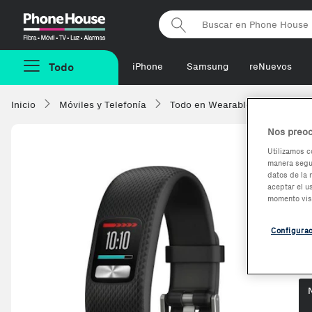
Phonehouse
Todo
iPhone
Samsung
reNuevos
Inicio
Móviles y Telefonía
Todo en Wearables
Smart
Nos preoc
Utilizamos c
manera segur
G
datos de la 
aceptar el u
a
momento vis
Configura
Op