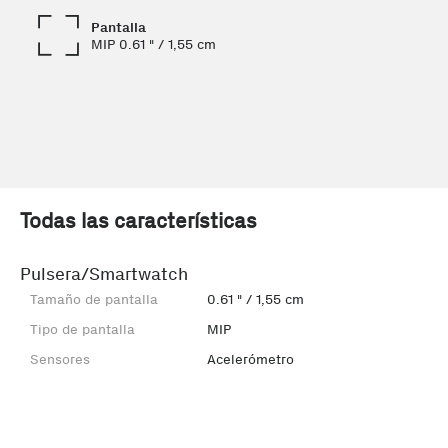
Pantalla
MIP 0.61 " / 1,55 cm
Todas las características
Pulsera/Smartwatch
Tamaño de pantalla
0.61 " / 1,55 cm
Tipo de pantalla
MIP
Sensores
Acelerómetro