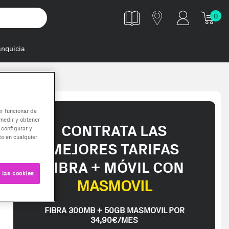
0
anquicia
er funcionar de
medir y obtener
CONTRATA LAS
 configurar y
o en cualquier
MEJORES TARIFAS
FIBRA + MÓVIL CON
 las cookies
MASMOVIL
FIBRA 300MB + 50GB MASMOVIL POR
34,90€/MES