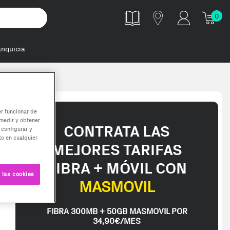
0
anquicia
er funcionar de
medir y obtener
CONTRATA LAS
 configurar y
o en cualquier
MEJORES TARIFAS
FIBRA + MÓVIL CON
 las cookies
MASMOVIL
FIBRA 300MB + 50GB MASMOVIL POR
34,90€/MES