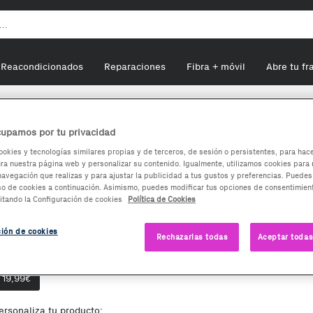
Reacondicionados
Reparaciones
Fibra + móvil
Abre tu fr
bands
Fitbit Inspire 2
upamos por tu privacidad
ookies y tecnologías similares propias y de terceros, de sesión o persistentes, para hac
a nuestra página web y personalizar su contenido. Igualmente, utilizamos cookies para 
Fitbit Inspire 2
navegación que realizas y para ajustar la publicidad a tus gustos y preferencias. Puedes
so de cookies a continuación. Asimismo, puedes modificar tus opciones de consentimient
itando la Configuración de cookies
Política de Cookies
19,99
€
ción de cookies
Rechazarlas todas
Aceptar todas
pciones de compra:
Nuevo
19,99
€
ersonaliza tu producto: