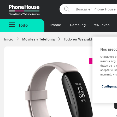
Phonehouse
Todo
iPhone
Samsung
reNuevos
Inicio
Móviles y Telefonía
Todo en Wearables
Smart
Nos preoc
Utilizamos c
Coste + 1€
manera segur
datos de la 
aceptar el u
momento vis
Configura
O
P