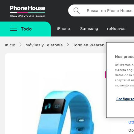
Phonehouse
Todo
iPhone
Samsung
reNuevos
Inicio
Móviles y Telefonía
Todo en Wearables
Smart
Nos preoc
Utilizamos c
manera segur
B
-4,76%
datos de la 
aceptar el u
t
momento vis
Configura
Ve
Ot
Op