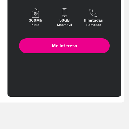
te interese, con los mejores precios. Gracias a nuestros vendedores 
300Mb
50GB
Ilimitadas
Fibra
Masmovil
Llamadas
Me interesa