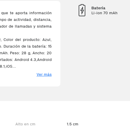
Batería
Li-ion 70 mAh
, que te aporta información
po de actividad, distancia,
sador de llamadas y sistema
r, Color del producto: Azul,
. Duración de la batería: 15
0 mAh. Peso: 28 g, Ancho: 20
tados: Android 4.3,Android
.1,iOS...
Ver más
Alto en cm
1.5 cm