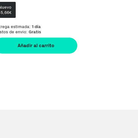
Te damos la oportunidad de elegir lo que más 
Nuevo
45,66
€
trega estimada:
1 día
stos de envio:
Gratis
Añadir al carrito