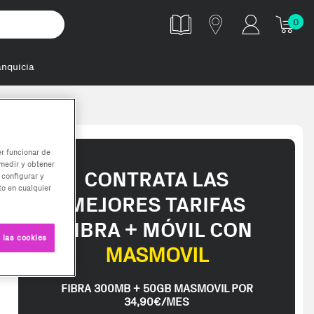
0
anquicia
er funcionar de
medir y obtener
CONTRATA LAS
 configurar y
o en cualquier
MEJORES TARIFAS
FIBRA + MÓVIL CON
 las cookies
MASMOVIL
FIBRA 300MB + 50GB MASMOVIL POR
34,90€/MES