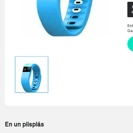
En
Ga
En un plisplás