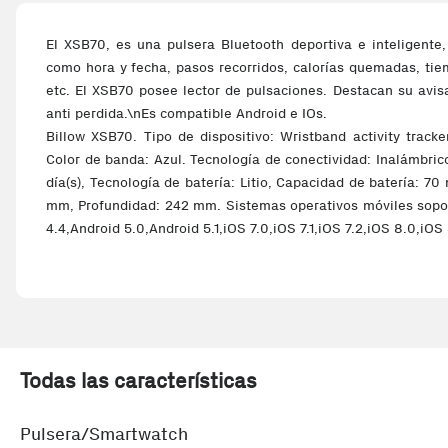
El XSB70, es una pulsera Bluetooth deportiva e inteligente
como hora y fecha, pasos recorridos, calorías quemadas, tiem
etc. El XSB70 posee lector de pulsaciones. Destacan su avi
anti perdida.\nEs compatible Android e IOs.
Billow XSB70. Tipo de dispositivo: Wristband activity tracke
Color de banda: Azul. Tecnología de conectividad: Inalámbrico
día(s), Tecnología de batería: Litio, Capacidad de batería: 7
mm, Profundidad: 242 mm. Sistemas operativos móviles sopor
4.4,Android 5.0,Android 5.1,iOS 7.0,iOS 7.1,iOS 7.2,iOS 8.0,iOS 8
Todas las características
Pulsera/Smartwatch