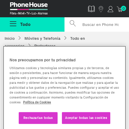
Phonehouse
0
Todo
Inicio
Móviles y Telefonía
Todo en
accesorios
Protectores
Nos preocupamos por tu privacidad
Utilizamos cookies y tecnologías similares propias y de terceros, de
sesión o persistentes, para hacer funcionar de manera segura nuestra
página web y personalizar su contenido. Igualmente, utilizamos cookies
para medir y obtener datos de la navegación que realizas y para ajustar la
publicidad a tus gustos y preferencias. Puedes configurar y aceptar el uso
de cookies a continuación. Asimismo, puedes modificar tus opciones de
consentimiento en cualquier momento visitando la Configuración de
cookies
Política de Cookies
Rechazarlas todas
Aceptar todas las cookies