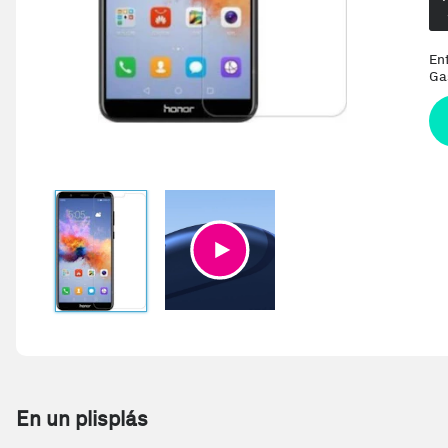
En
Ga
En un plisplás