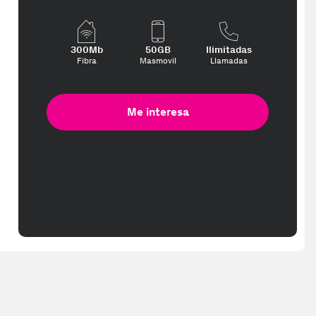
te interese, con los mejores precios. Gracias a nuestros vendedores 
300Mb
50GB
Ilimitadas
Fibra
Masmovil
Llamadas
Me interesa