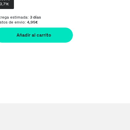
3,71
Te damos la oportunidad de elegir lo que más 
€
trega estimada:
3 días
stos de envio:
4,95
€
Añadir al carrito