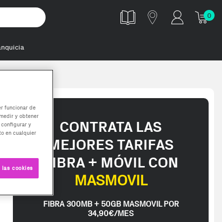
0
anquicia
er funcionar de
medir y obtener
CONTRATA LAS
 configurar y
o en cualquier
MEJORES TARIFAS
FIBRA + MÓVIL CON
 las cookies
MASMOVIL
FIBRA 300MB + 50GB MASMOVIL POR
34,90€/MES