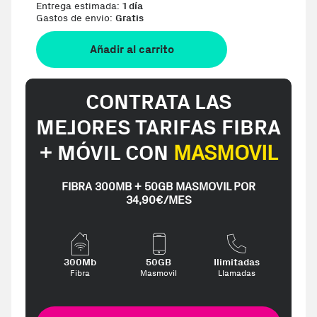
Entrega estimada:
1 día
Gastos de envio:
Gratis
Añadir al carrito
CONTRATA LAS
MEJORES TARIFAS FIBRA
+ MÓVIL CON
MASMOVIL
FIBRA 300MB + 50GB MASMOVIL POR
34,90€/MES
300Mb
50GB
Ilimitadas
Fibra
Masmovil
Llamadas