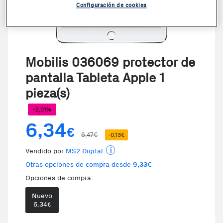
Configuración de cookies
Mobilis 036069 protector de
pantalla Tableta Apple 1
pieza(s)
-2,01%
6,34
€
6,47€
-0,13€
Vendido por
MS2 Digital
Otras opciones de compra desde
9,33€
Opciones de compra:
Nuevo
Te damos la oportunidad de elegi
6,34
€