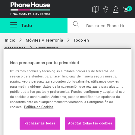
Phonehouse
0
Todo
Inicio
Móviles y Telefonía
Todo en
accesorios
Protectores
Nos preocupamos por tu privacidad
Utilizamos cookies y tecnologías similares propias y de terceros, de
sesión o persistentes, para hacer funcionar de manera segura nuestra
página web y personalizar su contenido. Igualmente, utilizamos cookies
para medir y obtener datos de la navegación que realizas y para ajustar la
publicidad a tus gustos y preferencias. Puedes configurar y aceptar el uso
de cookies a continuación. Asimismo, puedes modificar tus opciones de
consentimiento en cualquier momento visitando la Configuración de
cookies
Política de Cookies
Rechazarlas todas
Aceptar todas las cookies