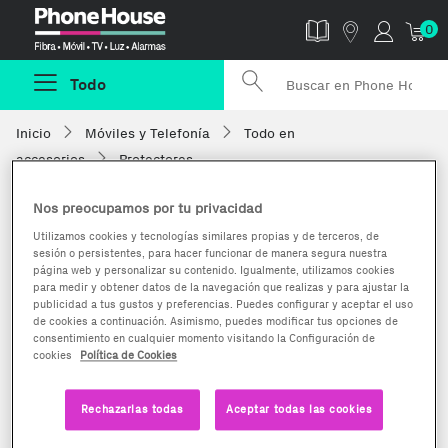
Phonehouse
0
Todo
Inicio
Móviles y Telefonía
Todo en
accesorios
Protectores
Nos preocupamos por tu privacidad
Utilizamos cookies y tecnologías similares propias y de terceros, de
sesión o persistentes, para hacer funcionar de manera segura nuestra
página web y personalizar su contenido. Igualmente, utilizamos cookies
para medir y obtener datos de la navegación que realizas y para ajustar la
publicidad a tus gustos y preferencias. Puedes configurar y aceptar el uso
de cookies a continuación. Asimismo, puedes modificar tus opciones de
consentimiento en cualquier momento visitando la Configuración de
cookies
Política de Cookies
Rechazarlas todas
Aceptar todas las cookies