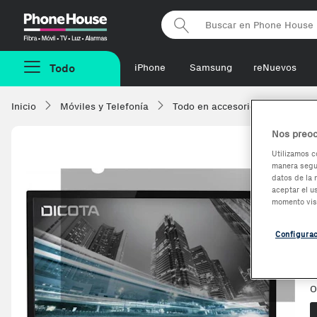
Phonehouse
Todo
iPhone
Samsung
reNuevos
Inicio
Móviles y Telefonía
Todo en accesorios
Protec
Nos preoc
Utilizamos c
manera segur
-88,41€
datos de la 
aceptar el u
momento vis
Configura
V
O