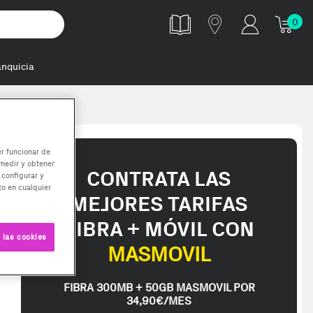
0
anquicia
er funcionar de
medir y obtener
CONTRATA LAS
 configurar y
o en cualquier
MEJORES TARIFAS
FIBRA + MÓVIL CON
 las cookies
MASMOVIL
FIBRA 300MB + 50GB MASMOVIL POR
34,90€/MES
pped in 2-3 working days. Delivery times (3-10 days) might be delayed 