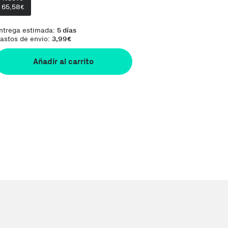
65,58
€
ntrega estimada:
5 días
astos de envio:
3,99
€
Añadir al carrito