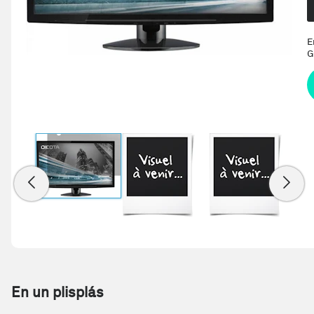
E
G
En un plisplás