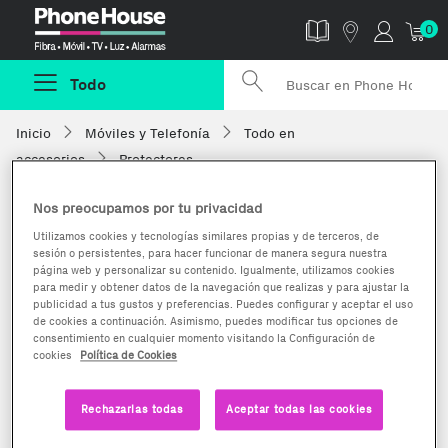
Phonehouse
0
Todo
Inicio
Móviles y Telefonía
Todo en
accesorios
Protectores
Nos preocupamos por tu privacidad
Utilizamos cookies y tecnologías similares propias y de terceros, de
sesión o persistentes, para hacer funcionar de manera segura nuestra
página web y personalizar su contenido. Igualmente, utilizamos cookies
para medir y obtener datos de la navegación que realizas y para ajustar la
publicidad a tus gustos y preferencias. Puedes configurar y aceptar el uso
de cookies a continuación. Asimismo, puedes modificar tus opciones de
consentimiento en cualquier momento visitando la Configuración de
cookies
Política de Cookies
Rechazarlas todas
Aceptar todas las cookies