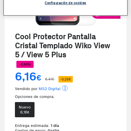
Configuración de cookies
VER VIDEO
Cool Protector Pantalla
Cristal Templado Wiko View
5 / View 5 Plus
-3,90%
6,16
€
6,41€
-0,25€
Vendido por
MS2 Digital
Opciones de compra:
Nuevo
6,16
€
Te damos la oportunidad de elegi
Entrega estimada:
1 día
Gastos de envio:
Gratis