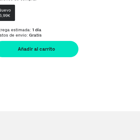
Nuevo
Phone House es un Marketplace
6,99
Te damos la oportunidad de elegir lo que más 
€
trega estimada:
1 día
stos de envio:
Gratis
Añadir al carrito