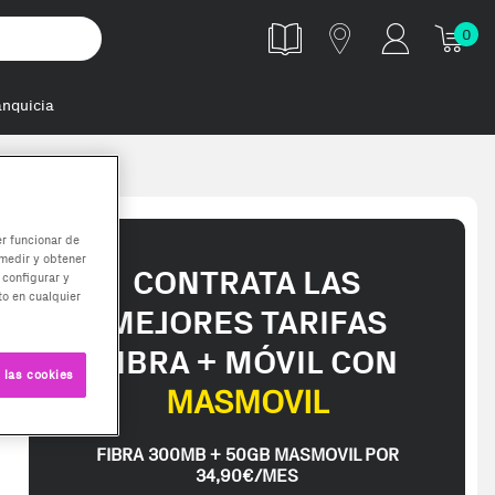
0
anquicia
hone 8 Plus
er funcionar de
medir y obtener
CONTRATA LAS
 configurar y
o en cualquier
MEJORES TARIFAS
FIBRA + MÓVIL CON
 las cookies
MASMOVIL
FIBRA 300MB + 50GB MASMOVIL POR
34,90€/MES