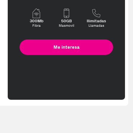
te interese, con los mejores precios. Gracias a nuestros vendedores 
300Mb
50GB
Ilimitadas
Fibra
Masmovil
Llamadas
Me interesa