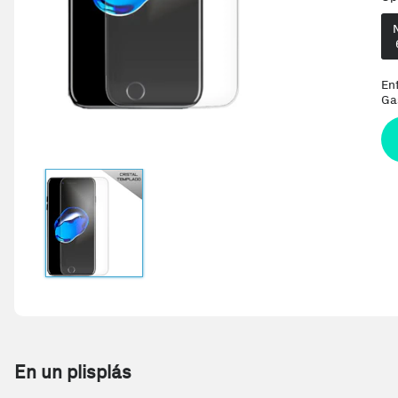
En
Ga
En un plisplás