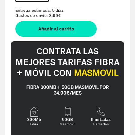
Entrega estimada:
5 días
Gastos de envio:
3,99
€
Añadir al carrito
CONTRATA LAS
MEJORES TARIFAS FIBRA
+ MÓVIL CON
MASMOVIL
FIBRA 300MB + 50GB MASMOVIL POR
34,90€/MES
300Mb
50GB
Ilimitadas
Fibra
Masmovil
Llamadas