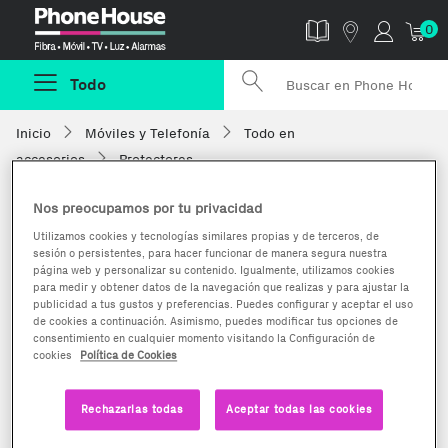
Phonehouse
0
Todo
Inicio
Móviles y Telefonía
Todo en
accesorios
Protectores
Nos preocupamos por tu privacidad
Utilizamos cookies y tecnologías similares propias y de terceros, de
sesión o persistentes, para hacer funcionar de manera segura nuestra
página web y personalizar su contenido. Igualmente, utilizamos cookies
para medir y obtener datos de la navegación que realizas y para ajustar la
publicidad a tus gustos y preferencias. Puedes configurar y aceptar el uso
de cookies a continuación. Asimismo, puedes modificar tus opciones de
consentimiento en cualquier momento visitando la Configuración de
cookies
Política de Cookies
Rechazarlas todas
Aceptar todas las cookies