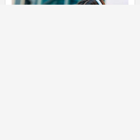
Condiciones de compra
Servicios Phone House
Cierra
Mundo Phone House
Ordenado por
Limpiar
¿Te ayudamos?