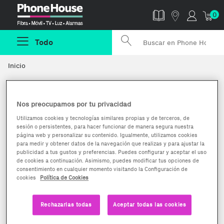
Phonehouse
0
Todo
Inicio
Nos preocupamos por tu privacidad
Utilizamos cookies y tecnologías similares propias y de terceros, de
sesión o persistentes, para hacer funcionar de manera segura nuestra
página web y personalizar su contenido. Igualmente, utilizamos cookies
para medir y obtener datos de la navegación que realizas y para ajustar la
publicidad a tus gustos y preferencias. Puedes configurar y aceptar el uso
de cookies a continuación. Asimismo, puedes modificar tus opciones de
consentimiento en cualquier momento visitando la Configuración de
cookies
Política de Cookies
Categorias destacadas
Rechazarlas todas
Aceptar todas las cookies