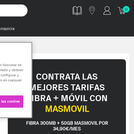
0
anquicia
er funcionar de
medir y obtener
CONTRATA LAS
 configurar y
o en cualquier
MEJORES TARIFAS
FIBRA + MÓVIL CON
 las cookies
MASMOVIL
FIBRA 300MB + 50GB MASMOVIL POR
34,90€/MES