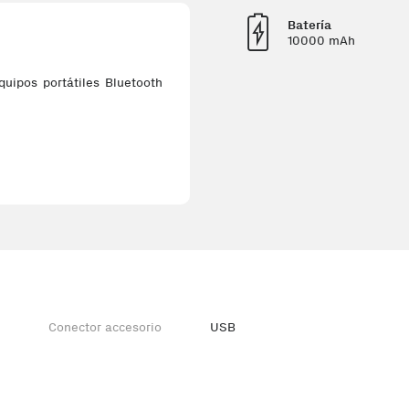
Batería
10000 mAh
uipos portátiles Bluetooth
Conector accesorio
USB