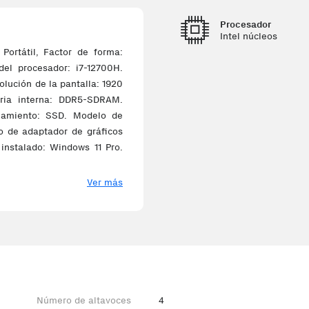
Procesador
Intel núcleos
ortátil, Factor de forma:
el procesador: i7-12700H.
solución de la pantalla: 1920
ria interna: DDR5-SDRAM.
namiento: SSD. Modelo de
lo de adaptador de gráficos
instalado: Windows 11 Pro.
Ver más
Número de altavoces
4