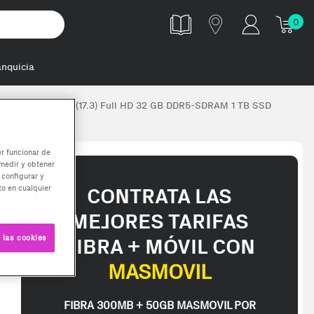
0
anquicia
Portátil 43,9 cm (17.3) Full HD 32 GB DDR5-SDRAM 1 TB SSD
er funcionar de
medir y obtener
 configurar y
o en cualquier
CONTRATA LAS
MEJORES TARIFAS
 las cookies
FIBRA + MÓVIL CON
MASMOVIL
FIBRA 300MB + 50GB MASMOVIL POR