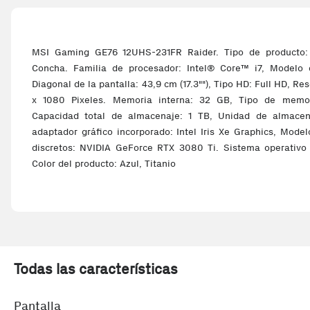
MSI Gaming GE76 12UHS-231FR Raider. Tipo de producto: P
Concha. Familia de procesador: Intel® Core™ i7, Modelo d
Diagonal de la pantalla: 43,9 cm (17.3""), Tipo HD: Full HD, Re
x 1080 Pixeles. Memoria interna: 32 GB, Tipo de memo
Capacidad total de almacenaje: 1 TB, Unidad de almace
adaptador gráfico incorporado: Intel Iris Xe Graphics, Mode
discretos: NVIDIA GeForce RTX 3080 Ti. Sistema operativo 
Color del producto: Azul, Titanio
Todas las características
Pantalla