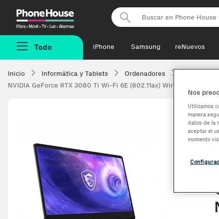
Phonehouse
Todo
iPhone
Samsung
reNuevos
Inicio
Informática y Tablets
Ordenadores
Portatiles
NVIDIA GeForce RTX 3080 Ti Wi-Fi 6E (802.11ax) Windows 11 Pro Azu
Nos preoc
Utilizamos c
manera segur
datos de la 
aceptar el u
momento vis
Configura