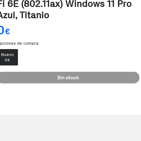
Fi 6E (802.11ax) Windows 11 Pro
Azul, Titanio
0
€
pciones de compra:
Nuevo
0
€
Sin stock