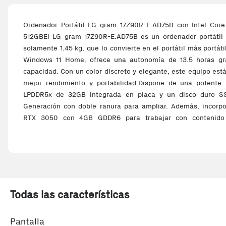
Ordenador Portátil LG gram 17Z90R-E.AD75B con Intel Cor
512GBEl LG gram 17Z90R-E.AD75B es un ordenador portátil 
solamente 1.45 kg, que lo convierte en el portátil más portát
Windows 11 Home, ofrece una autonomía de 13.5 horas gra
capacidad. Con un color discreto y elegante, este equipo est
mejor rendimiento y portabilidad.Dispone de una potente
LPDDR5x de 32GB integrada en placa y un disco duro 
Generación con doble ranura para ampliar. Además, incorpo
RTX 3050 con 4GB GDDR6 para trabajar con contenid
fluidez.Pantalla y ConectividadEl LG gram 17Z90R-E.AD75B t
17 pulgadas con tratamiento anti-reflejos en formato 16:1
que mejora el rango de color hasta un 99% del DCI-P3 y una
144 Hz. Cuenta además con conectividad universal (2 x US
Thunderbolt 4 integrado que permite carga ultrarrápida, 1 x 
y ranura para tarjetas UFS/Micro-SD 3.0).Calidad y Rendimi
Todas las características
tiene un chasis de magnesio y nanocarbono de gran resistenc
estándar militar STD-MIL-810H. Además, cuenta con las 
Pantalla
generación Max-Q que le permiten ser más rápido y pote