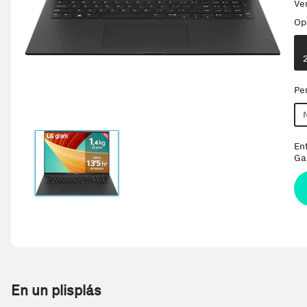
Ve
Op
Pe
En
Ga
En un plisplás