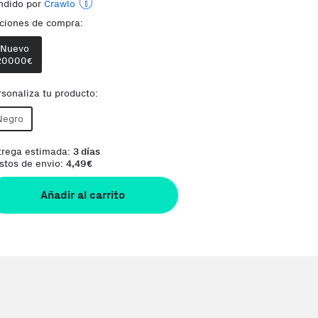
ndido por
Crawlo
ciones de compra:
Envía desde:
Sark
Nuevo
Phone House es un Marketplace
20000
Te damos la oportunidad de elegir lo que más te in
€
rsonaliza tu producto:
Negro
trega estimada:
3 días
stos de envio:
4,49
€
Añadir al carrito