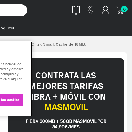
0
anquicia
boBoost desde 2.2GHz), Smart Cache de 18MB.
er funcionar de
medir y obtener
CONTRATA LAS
 configurar y
o en cualquier
MEJORES TARIFAS
FIBRA + MÓVIL CON
 las cookies
MASMOVIL
FIBRA 300MB + 50GB MASMOVIL POR
34,90€/MES