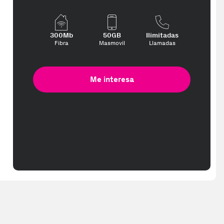
300Mb
50GB
Ilimitadas
terese, con los mejores precios. Gracias a nuestros vendedores de c
Fibra
Masmovil
Llamadas
Me interesa