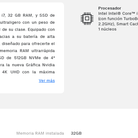
Procesador
Intel Intel® Core™ 
e i7, 32 GB RAM, y SSD de
(con función Turbo
ultraligero con un peso de
2.2GHz), Smart Cac
1 núcleos
il de su clase. Equipado con
cias a su batería de alta
á diseñado para ofrecerte el
 memoria RAM ultrarrápida
SSD de 512GB NVMe de 4ª
ra la nueva Gráfica Nvidia
o 4K UHD con la máxima
iene una nueva pantalla de
Ver más
0 IPS WQXGA (2560x1600px),
 tasa de refresco de hasta
B 3.2, 2 x USB Tipo C con
HDMI, entrada de auriculares
entoEste ordenador portátil
ia, superando 7 pruebas del
nuevas tecnologías de 3ª
Memoria RAM instalada
32GB
nte que nunca. Incorpora