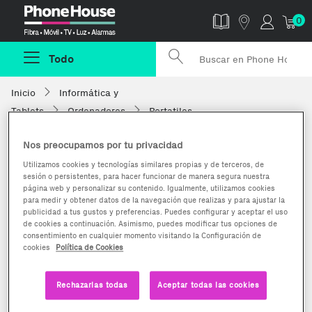
Phonehouse
0
Todo
Inicio
Informática y
Tablets
Ordenadores
Portatiles
Nos preocupamos por tu privacidad
Utilizamos cookies y tecnologías similares propias y de terceros, de
sesión o persistentes, para hacer funcionar de manera segura nuestra
página web y personalizar su contenido. Igualmente, utilizamos cookies
para medir y obtener datos de la navegación que realizas y para ajustar la
publicidad a tus gustos y preferencias. Puedes configurar y aceptar el uso
de cookies a continuación. Asimismo, puedes modificar tus opciones de
consentimiento en cualquier momento visitando la Configuración de
cookies
Política de Cookies
Rechazarlas todas
Aceptar todas las cookies