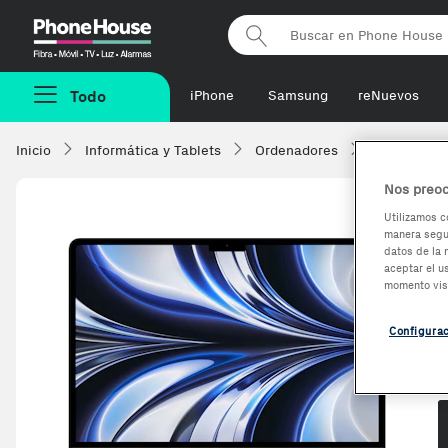
Phonehouse
Todo
iPhone
Samsung
reNuevos
Inicio
Informática y Tablets
Ordenadores
Portatiles
Nos preoc
Utilizamos c
manera segur
datos de la 
aceptar el u
momento vis
Configura
O