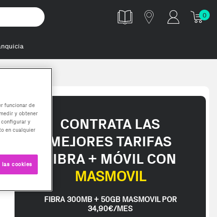
0
anquicia
er funcionar de
medir y obtener
CONTRATA LAS
 configurar y
o en cualquier
MEJORES TARIFAS
FIBRA + MÓVIL CON
 las cookies
MASMOVIL
FIBRA 300MB + 50GB MASMOVIL POR
34,90€/MES