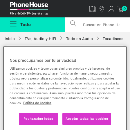
Phonehouse
0
Todo
Inicio
TVs, Audio y HiFi
Todo en Audio
Tocadiscos
Nos preocupamos por tu privacidad
Utilizamos cookies y tecnologías similares propias y de terceros, de
sesión o persistentes, para hacer funcionar de manera segura nuestra
página web y personalizar su contenido. Igualmente, utilizamos cookies
para medir y obtener datos de la navegación que realizas y para ajustar la
publicidad a tus gustos y preferencias. Puedes configurar y aceptar el uso
de cookies a continuación. Asimismo, puedes modificar tus opciones de
consentimiento en cualquier momento visitando la Configuración de
cookies
Política de Cookies
Rechazarlas todas
Aceptar todas las cookies