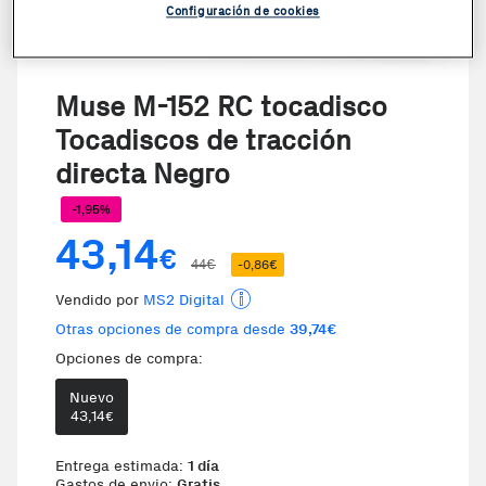
Configuración de cookies
Muse M-152 RC tocadisco
Tocadiscos de tracción
directa Negro
-1,95%
43,14
€
44€
-0,86€
Vendido por
MS2 Digital
Otras opciones de compra desde
39,74€
Opciones de compra:
Nuevo
Te damos la oportunidad de elegi
43,14
€
Entrega estimada:
1 día
Gastos de envio:
Gratis