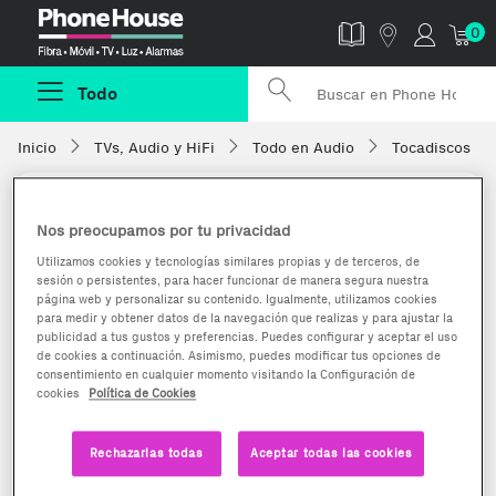
Phonehouse
0
Todo
Inicio
TVs, Audio y HiFi
Todo en Audio
Tocadiscos
Nos preocupamos por tu privacidad
Utilizamos cookies y tecnologías similares propias y de terceros, de
sesión o persistentes, para hacer funcionar de manera segura nuestra
página web y personalizar su contenido. Igualmente, utilizamos cookies
para medir y obtener datos de la navegación que realizas y para ajustar la
publicidad a tus gustos y preferencias. Puedes configurar y aceptar el uso
de cookies a continuación. Asimismo, puedes modificar tus opciones de
consentimiento en cualquier momento visitando la Configuración de
cookies
Política de Cookies
Rechazarlas todas
Aceptar todas las cookies