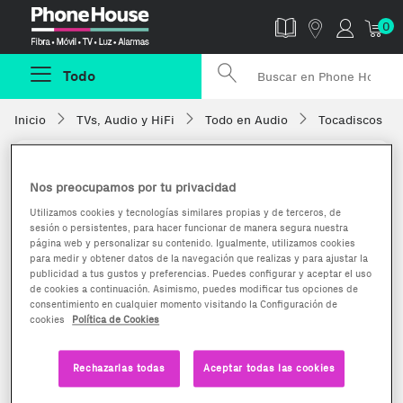
Phonehouse
0
Todo
Inicio
TVs, Audio y HiFi
Todo en Audio
Tocadiscos
Nos preocupamos por tu privacidad
Utilizamos cookies y tecnologías similares propias y de terceros, de
sesión o persistentes, para hacer funcionar de manera segura nuestra
página web y personalizar su contenido. Igualmente, utilizamos cookies
para medir y obtener datos de la navegación que realizas y para ajustar la
publicidad a tus gustos y preferencias. Puedes configurar y aceptar el uso
de cookies a continuación. Asimismo, puedes modificar tus opciones de
consentimiento en cualquier momento visitando la Configuración de
cookies
Política de Cookies
Rechazarlas todas
Aceptar todas las cookies