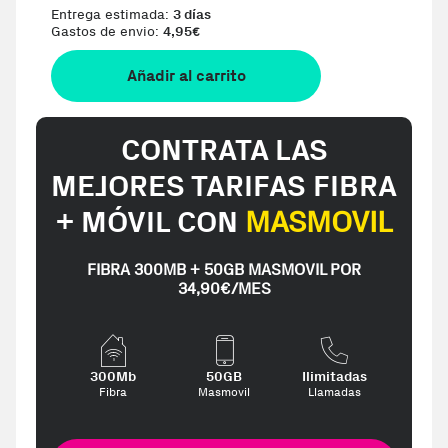
Entrega estimada:
3 días
Gastos de envio:
4,95
€
Añadir al carrito
CONTRATA LAS
MEJORES TARIFAS FIBRA
+ MÓVIL CON
MASMOVIL
FIBRA 300MB + 50GB MASMOVIL POR
34,90€/MES
300Mb
50GB
Ilimitadas
Fibra
Masmovil
Llamadas