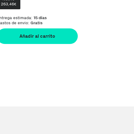
263,46
Te damos la oportunidad de elegir lo qu
€
ntrega estimada:
15 días
astos de envio:
Gratis
Añadir al carrito