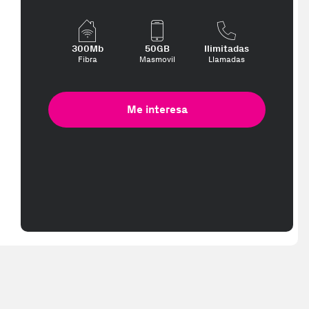
e más te interese, con los mejores precios. Gracias a nuestros vend
300Mb
50GB
Ilimitadas
Fibra
Masmovil
Llamadas
Me interesa