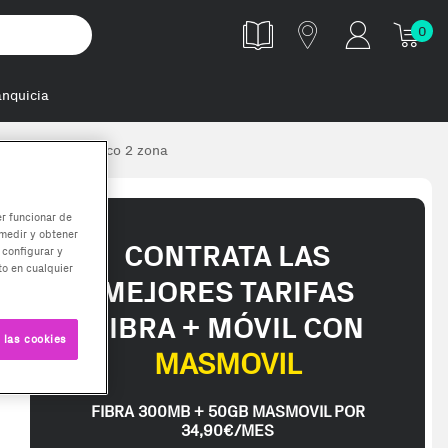
0
anquicia
ntegrado Cerámico 2 zona
er funcionar de
medir y obtener
CONTRATA LAS
 configurar y
o en cualquier
MEJORES TARIFAS
FIBRA + MÓVIL CON
 las cookies
MASMOVIL
FIBRA 300MB + 50GB MASMOVIL POR
34,90€/MES