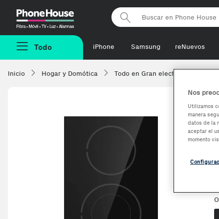
Phonehouse
Todo
iPhone
Samsung
reNuevos
Inicio
Hogar y Domótica
Todo en Gran electrodoméstico
Nos preoc
Utilizamos c
manera segur
datos de la 
aceptar el u
momento vis
Configura
V
O