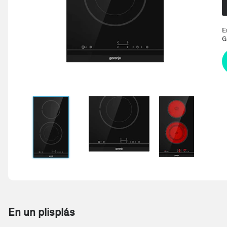
E
G
En un plisplás