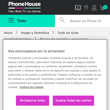
Phonehouse
0
Todo
Inicio
Hogar y Domótica
Todo en Gran
electrodoméstico
Placas de cocción y accesorios
Nos preocupamos por tu privacidad
Utilizamos cookies y tecnologías similares propias y de terceros, de
sesión o persistentes, para hacer funcionar de manera segura nuestra
página web y personalizar su contenido. Igualmente, utilizamos cookies
para medir y obtener datos de la navegación que realizas y para ajustar la
publicidad a tus gustos y preferencias. Puedes configurar y aceptar el uso
de cookies a continuación. Asimismo, puedes modificar tus opciones de
consentimiento en cualquier momento visitando la Configuración de
cookies
Política de Cookies
Rechazarlas todas
Aceptar todas las cookies