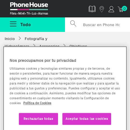
Phonehouse
0
Todo
Inicio
Fotografía y
Videocámara
Accesorios
Objetivos
Nos preocupamos por tu privacidad
Utilizamos cookies y tecnologías similares propias y de terceros, de
sesión o persistentes, para hacer funcionar de manera segura nuestra
página web y personalizar su contenido. Igualmente, utilizamos cookies
para medir y obtener datos de la navegación que realizas y para ajustar la
publicidad a tus gustos y preferencias. Puedes configurar y aceptar el uso
de cookies a continuación. Asimismo, puedes modificar tus opciones de
consentimiento en cualquier momento visitando la Configuración de
cookies
Política de Cookies
Rechazarlas todas
Aceptar todas las cookies